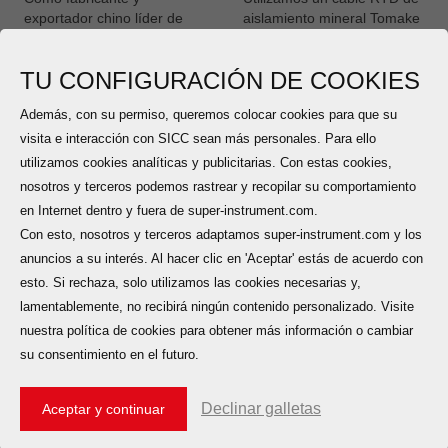
exportador chino líder de
aislamiento mineral Tomake
componentes de detección
RTD Probe yy La sonda
de temperatura de alta
puede ser el ensamblaje
TU CONFIGURACIÓN DE COOKIES
calidad, SICC se especializa
para diferentes tipos de
en el diseño y la producción
sensores de temperatura
Además, con su permiso, queremos colocar cookies para que su
LEER MÁS
LEER MÁS
de sondas de temperatura
RTD Las especificaciones
RTD personalizables
de la sonda RTD son de
visita e interacción con SICC sean más personales. Para ello
(detector de temperatura de
DIA1 5 a 8 0 mm con níquel,
utilizamos cookies analíticas y publicitarias. Con estas cookies,
resistencia) adaptadas para
cobre, constante, etc Aquí
nosotros y terceros podemos rastrear y recopilar su comportamiento
cumplir con los diversos
en SICC, producimos Sonda
Sonda de cable RTD MI
sonda RTD
en Internet dentro y fuera de super-instrument.com.
requisitos de los clientes
RTD Usando la más alta
Con esto, nosotros y terceros adaptamos super-instrument.com y los
globales.
calidad crudo materiales
Sonda de cable RTD MI Es
La sonda RTD se compone
Una amplia gama de
anuncios a su interés. Al hacer clic en 'Aceptar' estás de acuerdo con
un sensor de medición de
de un elemento, una
materiales como tubo,Polvo
esto. Si rechaza, solo utilizamos las cookies necesarias y,
temperatura de alta
cubierta, un cable conductor
MgO, alambre de termopar
lamentablemente, no recibirá ningún contenido personalizado. Visite
precisión y alta
y un conector. Su principio
desnudo y más se obtienen
nuestra política de cookies para obtener más información o cambiar
confiabilidad. Adopta una
de funcionamiento es la
cuidadosamente para hacer
su consentimiento en el futuro.
estructura blindada especial
resistencia de un metal que
Un Total De
1
Páginas
la mejor calidad ¡Envíenos
LEER MÁS
LEER MÁS
para envolver firmemente el
cambia con la temperatura.
sus consultas hoy!
elemento de resistencia
Se transmite una corriente
Declinar galletas
Aceptar y continuar
térmica en una carcasa de
eléctrica a través del
No520, Wangjiang Road,Hefei,China
metal y tiene buenas
elemento RTD ubicado