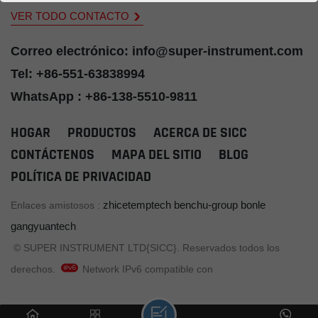
propiedades mecánicas,
cerca del área donde se va
VER TODO CONTACTO
capacidad antiinterferente y
a medir la temperatura.
estabilidad a largo plazo.
medido, el valor de la
Como fabricante chino líder
resistencia es luego medido
Correo electrónico: info@super-instrument.com
de Sondas de cable RTD
por un instrumento.
Tel: +86-551-63838994
MI, SICC Ofrece soluciones
de vanguardia diseñadas
WhatsApp : +86-138-5510-9811
para satisfacer las exigentes
demandas de las industrias
HOGAR
PRODUCTOS
ACERCA DE SICC
globales. Especializada en
Asociaciones B2B,
CONTÁCTENOS
MAPA DEL SITIO
BLOG
nuestroSondas RTD con
POLÍTICA DE PRIVACIDAD
aislamiento mineral (MI)
Combina materiales
avanzados, un riguroso
zhicetemptech
benchu-group
bonle
Enlaces amistosos :
control de calidad y diseños
gangyuantech
personalizables para
garantizar una medición
© SUPER INSTRUMENT LTD{SICC}. Reservados todos los
precisa de la temperatura
derechos.
Network IPv6 compatible con
en aplicaciones críticas.ã€
‚Ya sea que necesite
productos semiacabados o
servicios OEM/ODM, para