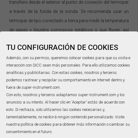
transfiere desde el exterior al punto de conexión del termopar
a través de la funda de la sonda. Se recomienda usar un
termopar de tipo conectado a tierra para medir la temperatura
de gases y líquidos corrosivos estáticos o que fluyen, así
como algunas aplicaciones de alta presión. Para el termopar
TU CONFIGURACIÓN DE COOKIES
aislado, el punto de conexión está separado de la funda de la
sonda y rodeado por un polvo blando. Aunque la velocidad de
Además, con su permiso, queremos colocar cookies para que su visita e
interacción con SICC sean más personales. Para ello utilizamos cookies
respuesta del termopar aislado es más lenta que la del
analíticas y publicitarias. Con estas cookies, nosotros y terceros
termopar con conexión a tierra, pueden proporcionar
podemos rastrear y recopilar su comportamiento en Internet dentro y
aislamiento eléctrico. Se recomienda utilizar un termopar
fuera de super-instrument.com.
aislado para medir ambientes corrosivos, que idealmente
Con esto, nosotros y terceros adaptamos super-instrument.com y los
anuncios a su interés. Al hacer clic en 'Aceptar' estás de acuerdo con
pueden estar completamente aislados eléctricamente del
esto. Si rechaza, solo utilizamos las cookies necesarias y,
ambiente circundante a través de una cubierta protectora.
lamentablemente, no recibirá ningún contenido personalizado. Visite
4. Resistencia química
nuestra política de cookies para obtener más información o cambiar su
Debido a la inercia térmica del termopar, el valor indicado del
consentimiento en el futuro.