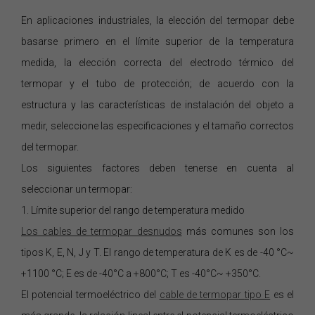
En aplicaciones industriales, la elección del termopar debe
basarse primero en el límite superior de la temperatura
medida, la elección correcta del electrodo térmico del
termopar y el tubo de protección; de acuerdo con la
estructura y las características de instalación del objeto a
medir, seleccione las especificaciones y el tamaño correctos
del termopar.
Los siguientes factores deben tenerse en cuenta al
seleccionar un termopar:
1. Límite superior del rango de temperatura medido
Los cables de termopar desnudos
más comunes son los
tipos K, E, N, J y T. El rango de temperatura de K es de -40 °C~
+1100 °C; E es de -40°C a +800°C; T es -40°C~ +350°C.
El potencial termoeléctrico del
cable de termopar
tipo E
es el