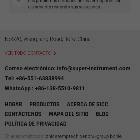
Los problemas comunes de los termopares con
aislamiento mineral y sus soluciones.
No520, Wangjiang Road,Hefei,China
VER TODO CONTACTO
Correo electrónico: info@super-instrument.com
Tel: +86-551-63838994
WhatsApp : +86-138-5510-9811
HOGAR
PRODUCTOS
ACERCA DE SICC
CONTÁCTENOS
MAPA DEL SITIO
BLOG
POLÍTICA DE PRIVACIDAD
zhicetemptech
benchu-group
bonle
Enlaces amistosos :