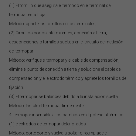
(1) El tornillo que asegura el termodo en el terminal de
termopar está floja
Método: apriete los tornillos en los terminales;
(2) Circuitos cortos intermitentes, conexión a tierra,
desconexiones o tornillos sueltos en el circuito de medición
del termopar
Método: verifique el termopar y el cable de compensación,
elimine el punto de conexión a tierra y solucione el cable de
compensación y el electrodo térmico y apriete los tornillos de
fijación.
(3) El termopar se balancea debido a la instalación suelta
Método: Instale el termopar firmemente.
4. termopar insensible a los cambios en el potencial térmico
(1) electrodos de termopar deteriorados
Método: corte corto y vuelva a soltar o reemplace el