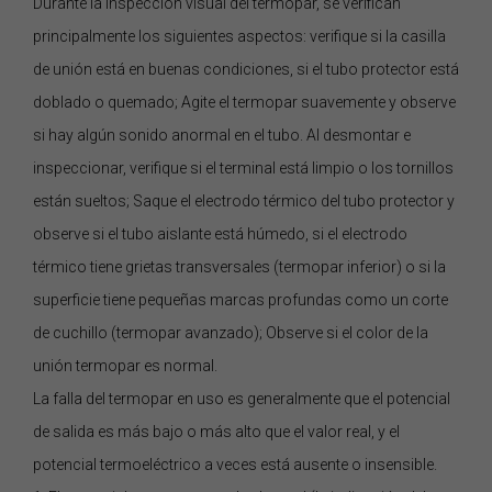
Durante la inspección visual del termopar, se verifican
principalmente los siguientes aspectos: verifique si la casilla
de unión está en buenas condiciones, si el tubo protector está
doblado o quemado; Agite el termopar suavemente y observe
si hay algún sonido anormal en el tubo. Al desmontar e
inspeccionar, verifique si el terminal está limpio o los tornillos
están sueltos; Saque el electrodo térmico del tubo protector y
observe si el tubo aislante está húmedo, si el electrodo
térmico tiene grietas transversales (termopar inferior) o si la
superficie tiene pequeñas marcas profundas como un corte
de cuchillo (termopar avanzado); Observe si el color de la
unión termopar es normal.
La falla del termopar en uso es generalmente que el potencial
de salida es más bajo o más alto que el valor real, y el
potencial termoeléctrico a veces está ausente o insensible.