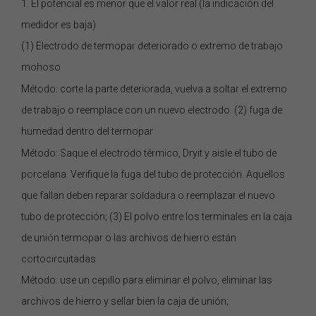
1. El potencial es menor que el valor real (la indicación del
medidor es baja)
(1) Electrodo de termopar deteriorado o extremo de trabajo
mohoso
Método: corte la parte deteriorada, vuelva a soltar el extremo
de trabajo o reemplace con un nuevo electrodo. (2) fuga de
humedad dentro del termopar
Método: Saque el electrodo térmico, Dryit y aisle el tubo de
porcelana. Verifique la fuga del tubo de protección. Aquellos
que fallan deben reparar soldadura o reemplazar el nuevo
tubo de protección; (3) El polvo entre los terminales en la caja
de unión termopar o las archivos de hierro están
cortocircuitadas
Método: use un cepillo para eliminar el polvo, eliminar las
archivos de hierro y sellar bien la caja de unión;