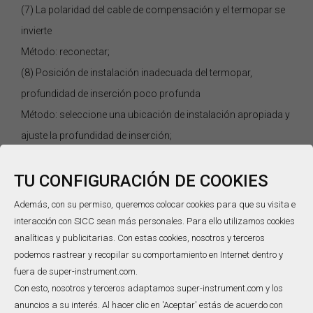
(7) La polaridad del cable de compensación y el termopar se
invierte
Método: reconectar;
(8) Posición de instalación inadecuada del termopar,
profundidad de inserción poco profunda
Método: seleccione una ubicación de instalación apropiada y
ajuste la profundidad de inserción;
(9) El termopar es inconsistente con la escala del medidor
TU CONFIGURACIÓN DE COOKIES
Método: reemplace con un termopar que coincida con la
escala del medidor;
Además, con su permiso, queremos colocar cookies para que su visita e
(10) La temperatura de la unión fría del termopar es
interacción con SICC sean más personales. Para ello utilizamos cookies
analíticas y publicitarias. Con estas cookies, nosotros y terceros
demasiado alta
podemos rastrear y recopilar su comportamiento en Internet dentro y
Método: Mueva el cable de compensación para la unión fría
fuera de super-instrument.com.
del termopar a un lugar donde la temperatura es más baja y
Con esto, nosotros y terceros adaptamos super-instrument.com y los
relativamente constante o corrija con precisión la
anuncios a su interés. Al hacer clic en 'Aceptar' estás de acuerdo con