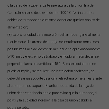
o la pared de la tubería. La temperatura de la unión fría de
Generalmente no debe exceder los 100 ° C. No instale los
cables de termopar en el mismo conducto que los cables de
alimentación;
(3) La profundidad de la inserción del termopar generalmente
requiere que el extremo de trabajo se instale tanto como sea
posible más allá del centro de la tubería en aproximadamente
5-10 mm, y el extremo de trabajo y el fluido a medir deben ser
perpendiculares o revertidos a 45 ° . Si este requisito no se
puede cumplir y se requiere una instalación horizontal, se
debe utilizar un soporte de arcilla refractaria o metal resistente
al calor para su soporte. El orificio de salida de la caja de
unión debe estar hacia abajo para evitar que la humedad, el
polvo y la suciedad ingresen a la caja de unión debido al
pobre sellado;