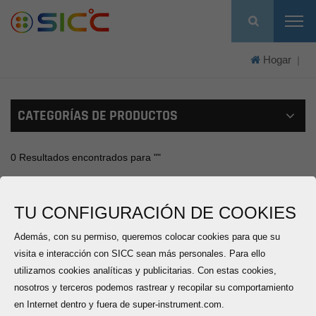
Hogar
|
CATEGORÍAS DE PRODUCTOS
0 Resultados encontrados para ""
Lo sentimos, no hay productos relevantes, reemplace las
palabras clave de búsqueda.
TU CONFIGURACIÓN DE COOKIES
Además, con su permiso, queremos colocar cookies para que su
Un Total De
0
Páginas
visita e interacción con SICC sean más personales. Para ello
utilizamos cookies analíticas y publicitarias. Con estas cookies,
nosotros y terceros podemos rastrear y recopilar su comportamiento
No520, Wangjiang Road,Hefei,China
en Internet dentro y fuera de super-instrument.com.