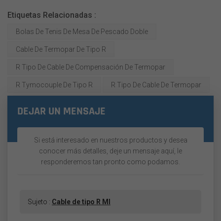
Etiquetas Relacionadas :
Bolas De Tenis De Mesa De Pescado Doble
Cable De Termopar De Tipo R
R Tipo De Cable De Compensación De Termopar
R Tymocouple De Tipo R
R Tipo De Cable De Termopar
DEJAR UN MENSAJE
Si está interesado en nuestros productos y desea
conocer más detalles, deje un mensaje aquí, le
responderemos tan pronto como podamos.
Sujeto :
Cable de tipo R MI