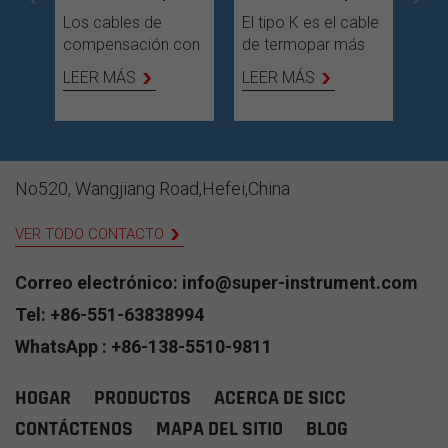
Los cables de
El tipo K es el cable
El 
compensación con
de termopar más
con
ral
aislamiento mineral
común con costo
min
LEER MÁS
LEER MÁS
LE
slar
tienen conductores
económico, tiene
par
internos de tipo R/S
una buena
cab
í y
(Cu-CuNi) y tipo B
resistencia contra la
int
(Cu-Cu) Conductor
oxidación y puede
pro
de compensación
recomendarse para
de 
No520, Wangjiang Road,Hefei,China
con cubierta de
atmósferas
Est
(o
cobre.
oxidantes e inertes.
oto
VER TODO CONTACTO
es
El rango de
flex
de
temperatura del tipo
man
Correo electrónico: info@super-instrument.com
e
K es 0..1260°C.
exc
resi
Tel: +86-551-63838994
vibr
WhatsApp : +86-138-5510-9811
e
pre
de
HOGAR
PRODUCTOS
ACERCA DE SICC
sio
para
CONTÁCTENOS
MAPA DEL SITIO
BLOG
os