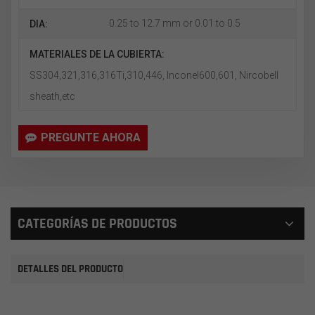
0.25 to 12.7 mm or 0.01 to 0.5
DIA:
MATERIALES DE LA CUBIERTA:
SS304,321,316,316Ti,310,446, Inconel600,601, Nircobell
sheath,etc
PREGUNTE AHORA
CATEGORÍAS DE PRODUCTOS
DETALLES DEL PRODUCTO