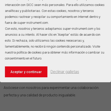
interacción con SICC sean más personales. Para ello utilizamos cookies
Sistemas de energía: núcleos de reactores nucleares, turbinas de
analíticas y publicitarias. Con estas cookies, nosotros y terceros
gas e instalaciones concentradas de energía solar (CSP).
podemos rastrear y recopilar su comportamiento en Internet dentro y
Fabricación de semiconductores: control de temperatura de
fuera de super-instrument.com.
precisión en hornos de crecimiento epitaxial y cámaras de
Con esto, nosotros y terceros adaptamos super-instrument.com y los
anuncios a su interés. Al hacer clic en 'Aceptar' estás de acuerdo con
difusión.
esto. Si rechaza, solo utilizamos las cookies necesarias y,
Vidrio y cerámica: perfil de horno, recocido y supervisión del
lamentablemente, no recibirá ningún contenido personalizado. Visite
tanque de fusión de vidrio.
nuestra política de cookies para obtener más información o cambiar su
consentimiento en el futuro.
Desde ensamblajes estándar hasta soluciones totalmente a
Declinar galletas
Aceptar y continuar
medida, aquí en SICC ofrecemos la precisión y la confiabilidad que
exige sus aplicaciones críticas de la misión.
Asóciese con nosotros para experimentar una colaboración
perfecta y una calidad de producto inigualable.