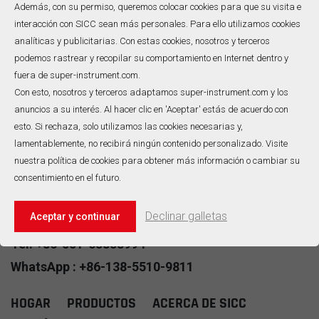
Además, con su permiso, queremos colocar cookies para que su visita e
con aislamiento minerales el
interacción con SICC sean más personales. Para ello utilizamos cookies
Cable de conexión universal
para conectar termopares
analíticas y publicitarias. Con estas cookies, nosotros y terceros
de platino-rodio (tipo R) a
podemos rastrear y recopilar su comportamiento en Internet dentro y
sistemas de control. Como
1
2
fuera de super-instrument.com.
LEER MÁS
fabricante dedicado a la
Con esto, nosotros y terceros adaptamos super-instrument.com y los
atención al cliente B2B,
Un Total De
2
Páginas
anuncios a su interés. Al hacer clic en 'Aceptar' estás de acuerdo con
suministramos
aproximadamente 50.000
esto. Si rechaza, solo utilizamos las cookies necesarias y,
metros de...Tipo R cable
lamentablemente, no recibirá ningún contenido personalizado. Visite
No520, Wangjiang Road,Hefei,China
compensador con
nuestra política de cookies para obtener más información o cambiar su
aislamiento mineralmi cada
consentimiento en el futuro.
año para su uso en
VER TODO CONTACTO
proyectos desarrollados
por clientes de diferentes
Declinar galletas
Aceptar y continuar
Correo electrónico: info@super-instrument.com
países. ElTipo R aislamiento
mineral(MI) cable de
Tel: +86-551-63838994
compensaciónmi
WhatsApp : +86-138-5510-9811
Diseñamos y
proporcionamos
confiabilidad incomparable
HOGAR
PRODUCTOS
ACERCA DE SICC
en temperaturas extremas,