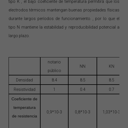
tipo
K
,
el
bajo coeficiente de temperatura permitirá que los
electrodos térmicos mantengan buenas propiedades físicas
durante largos períodos de funcionamiento. , por lo que el
tipo
N
mantiene la estabilidad y reproducibilidad potencial a
largo plazo.
notario
NN
KN
público
Densidad
8.4
8.5
8.5
Resistividad
1
0.4
0.7
Coeficiente
de
temperatura
0,9*10-3
0,8*10-3
1,03*10-3
de resistencia