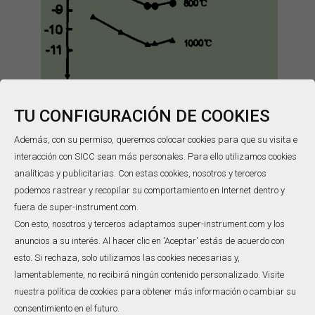
figura 3
TU CONFIGURACIÓN DE COOKIES
1.2. El rendimiento principal de thermode
Además, con su permiso, queremos colocar cookies para que su visita e
1.2.1. Propiedades termoeléctricas
interacción con SICC sean más personales. Para ello utilizamos cookies
analíticas y publicitarias. Con estas cookies, nosotros y terceros
Para termopares con buenas características
podemos rastrear y recopilar su comportamiento en Internet dentro y
termoeléctricas, los electrodos termoeléctricos deben tener
fuera de super-instrument.com.
un gran potencial termoeléctrico y un coeficiente de Seebeck
Con esto, nosotros y terceros adaptamos super-instrument.com y los
después del emparejamiento, lo que puede tener una relación
anuncios a su interés. Al hacer clic en 'Aceptar' estás de acuerdo con
esto. Si rechaza, solo utilizamos las cookies necesarias y,
funcional más lineal, y las características termoeléctricas
lamentablemente, no recibirá ningún contenido personalizado. Visite
tienen buena estabilidad y uniformidad. La Tabla
1
enumera el
nuestra política de cookies para obtener más información o cambiar su
coeficiente de Seebeck y el potencial termoeléctrico del
consentimiento en el futuro.