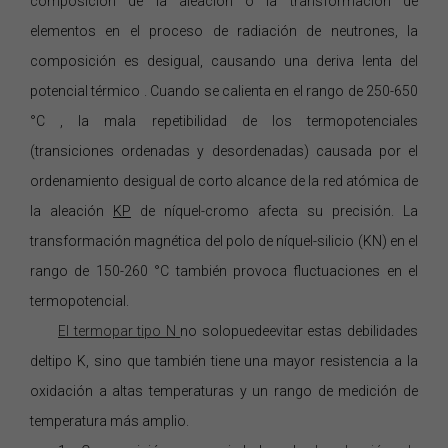
composición de la aleación o la transformación de
elementos en el proceso de radiación de neutrones, la
composición es desigual,
causando
una
deriva
lenta del
potencial térmico
.
Cuando se calienta en el rango de 250-650
°C
, la mala repetibilidad de los termopotenciales
(transiciones ordenadas y desordenadas) causada por el
ordenamiento desigual de corto alcance de la red atómica de
la aleación
KP
de níquel-cromo afecta su precisión.
La
transformación magnética del polo de níquel-silicio (KN) en el
rango de 150-260
°C
también provoca fluctuaciones en el
termopotencial.
El termopar
tipo N
no solo
puede
evitar estas debilidades
del
tipo K,
sino que también tiene una mayor resistencia a la
oxidación a altas temperaturas y un rango de medición de
temperatura más amplio
.