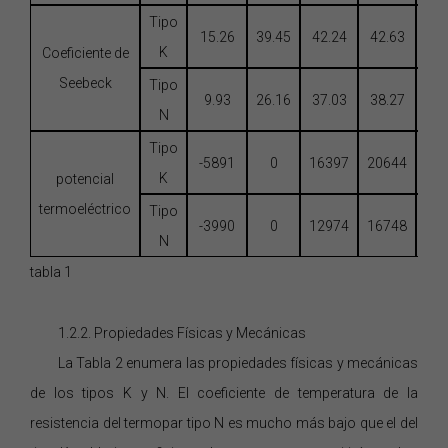
Tipo
15.26
39.45
42.24
42.63
42
K
Coeficiente de
Seebeck
Tipo
9.93
26.16
37.03
38.27
38
N
Tipo
-5891
0
16397
20644
24
K
potencial
termoeléctrico
Tipo
-3990
0
12974
16748
20
N
tabla 1
1.2.2. Propiedades Físicas y Mecánicas
La Tabla
2
enumera las propiedades físicas y mecánicas
de los tipos
K
y N. El coeficiente de temperatura de la
resistencia del termopar tipo
N es mucho más bajo que el del