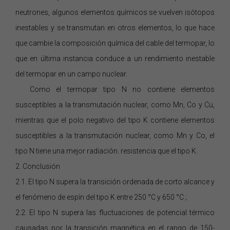
neutrones, algunos elementos químicos se vuelven isótopos
inestables y se transmutan en otros elementos, lo que hace
que cambie la composición química del cable del termopar, lo
que en última instancia conduce a un rendimiento inestable
del termopar en un campo nuclear.
Como el termopar tipo N no contiene elementos
susceptibles a la transmutación nuclear, como Mn, Co y Cu,
mientras que el polo negativo del tipo K contiene elementos
susceptibles a la transmutación nuclear, como Mn y Co, el
tipo N tiene una mejor radiación. resistencia que
el
tipo K.
2.
Conclusión
2.1.
El tipo
N
supera
la transición ordenada de corto alcance y
el fenómeno de espín del tipo
K
entre 250 °C y 650 °C
;
2.2.
El tipo N
supera las fluctuaciones de potencial térmico
causadas por la transición magnética en el rango de 150-