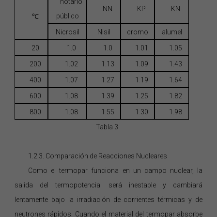
notario
NN
KP
KN
público
℃
Nicrosil
Nisil
cromo
alumel
20
1.0
1.0
1.01
1.05
200
1.02
1.13
1.09
1.43
400
1.07
1.27
1.19
1.64
600
1.08
1.39
1.25
1.82
800
1.08
1.55
1.30
1.98
Tabla 3
1.2.3. Comparación de Reacciones Nucleares
Como el termopar funciona en un campo nuclear, la
salida del termopotencial será inestable y cambiará
lentamente bajo la irradiación de corrientes térmicas y de
neutrones rápidos.
Cuando
el material del termopar absorbe