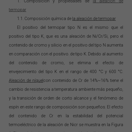
1.
Composición y propiedades de
la
aleación
de
termopar
1.1. Composición química de
la
aleación
de termopar
El
positivo del termopar tipo N es el mismo que el
positivo del tipo K, que es una aleación de Ni/Cr/Si, pero
el
contenido de cromo y silicio en el positivo del tipo N aumenta
en comparación con el positivo.
de
tipo K. Debido al aumento
del contenido de cromo, se elimina el efecto de
envejecimiento del tipo
K en el rango de 400 °C y 600 °C.
Aleación de níquel
con contenido de Cr de 14%~16% tiene el
cambio de resistencia a temperatura ambiente más pequeño,
y la transición de orden de corto alcance y el fenómeno de
espín en este rango de composición son pequeños. El efecto
del contenido de Cr en la estabilidad del potencial
termoeléctrico de la aleación de Nicr se muestra en la Figura