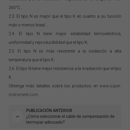
260°C
;
2.3.
El tipo
N
es
mejor
que el tipo
K
en cuanto a su función
más o menos lineal
;
2.4.
El
tipo
N
tiene
mejor
estabilidad termoeléctrica,
uniformidad y reproducibilidad que el tipo
K;
2.5.
El
tipo
N
es
más resistente a la oxidación a alta
temperatura que el tipo
K;
2.6.
El
tipo
N
tiene
mejor
resistencia a la irradiación que el tipo
K.
Obtenga más detalles sobre los productos en
www.super-
instrument.com.
PUBLICACIÓN ANTERIOR
¿Cómo seleccionar el cable de compensación de
termopar adecuado?