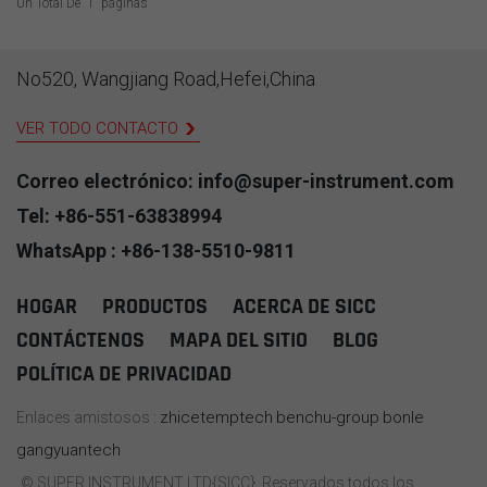
temperatura ultraalta,
Un Total De
1
Páginas
LEER MÁS
corrosión intensa y alta
radiación (0-2300 °C). Se
utiliza ampliamente en
No520, Wangjiang Road,Hefei,China
campos de vanguardia
como la energía nuclear, la
VER TODO CONTACTO
industria aeroespacial y la
investigación de
superconductores. Como el
Correo electrónico: info@super-instrument.com
tipo líder en China. D
Tel: +86-551-63838994
Fabricante de alambre de
aleación para termopar,
WhatsApp : +86-138-5510-9811
siempre nos enfocamos en
brindar soluciones de
HOGAR
PRODUCTOS
ACERCA DE SICC
medición de temperatura de
alto rendimiento.
CONTÁCTENOS
MAPA DEL SITIO
BLOG
POLÍTICA DE PRIVACIDAD
zhicetemptech
benchu-group
bonle
Enlaces amistosos :
gangyuantech
© SUPER INSTRUMENT LTD{SICC}. Reservados todos los