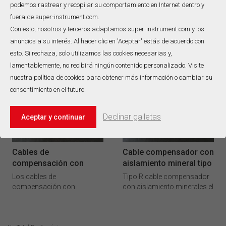
podemos rastrear y recopilar su comportamiento en Internet dentro y
fuera de super-instrument.com.
Tipo S MI Cable
Cable de tipo R MI
Con esto, nosotros y terceros adaptamos super-instrument.com y los
anuncios a su interés. Al hacer clic en 'Aceptar' estás de acuerdo con
Como principal fabricante y
Como exportador chino
esto. Si rechaza, solo utilizamos las cookies necesarias y,
exportador chino de
principal y fabricante de
lamentablemente, no recibirá ningún contenido personalizado. Visite
soluciones de termopar
soluciones de detección de
especializados, entregamos
temperatura de alto
nuestra política de cookies para obtener más información o cambiar su
cable de aislamiento (MI) de
rendimiento, entregamos un
consentimiento en el futuro.
tipo S diseñado para una
cable de aislamiento (MI)
LEER MÁS
LEER MÁS
precisión y confiabilidad
tipo R, diseñados
Declinar galletas
Aceptar y continuar
incomparables en los
meticulosamente para
entornos industriales más
aplicaciones de ultra alta
exigentes.
temperatura que exigen una
precisión y durabilidad
Cables de
Cable compensador con
excepcionales.
compensación con
aislamiento mineral tipo
aislamiento mineral
R
Los cables de
Tipo R cable compensador
compensación con
con aislamiento minerales el
aislamiento mineral tienen
Cable de conexión universal
conductores internos de
para conectar termopares
tipo R/S (Cu-CuNi) y tipo B
de platino-rodio (tipo R) a