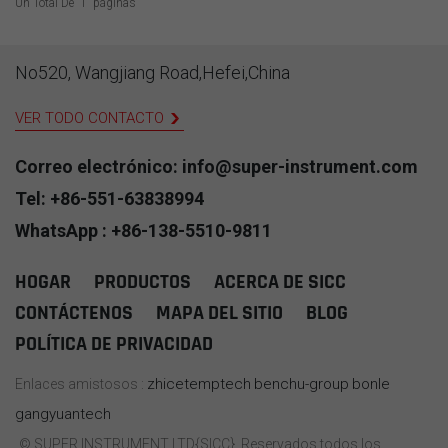
(Cu-Cu) Conductor de
sistemas de control. Como
Un Total De
1
Páginas
LEER MÁS
LEER MÁS
compensación con cubierta
fabricante dedicado a la
de cobre.
atención al cliente B2B,
suministramos
No520, Wangjiang Road,Hefei,China
aproximadamente 50.000
metros de...Tipo R cable
VER TODO CONTACTO
compensador con
aislamiento mineralmi cada
año para su uso en
Correo electrónico: info@super-instrument.com
proyectos desarrollados
Tel: +86-551-63838994
por clientes de diferentes
países. ElTipo R aislamiento
WhatsApp : +86-138-5510-9811
mineral(MI) cable de
compensaciónmi
HOGAR
PRODUCTOS
ACERCA DE SICC
Diseñamos y
proporcionamos
CONTÁCTENOS
MAPA DEL SITIO
BLOG
confiabilidad incomparable
POLÍTICA DE PRIVACIDAD
en temperaturas extremas,
entornos corrosivos y
procesos industriales
zhicetemptech
benchu-group
bonle
Enlaces amistosos :
críticos.
gangyuantech
© SUPER INSTRUMENT LTD{SICC}. Reservados todos los